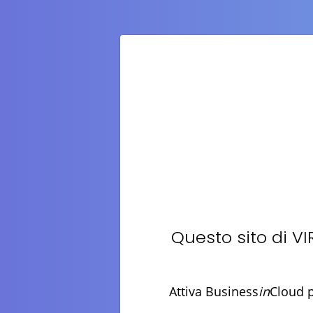
Questo sito di
VI
Attiva Business
in
Cloud p